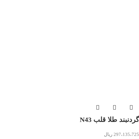
گردنبند طلا قلب N43
297،135،725
ریال