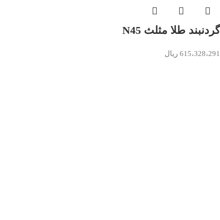
گردنبند طلا مثلث N45
615،328،291
ریال