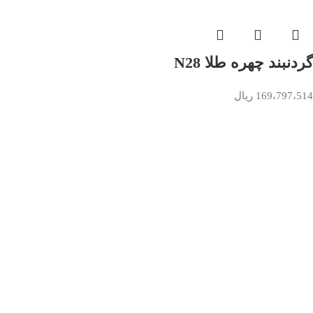
گردنبند چهره طلا N28
169،797،514
ریال