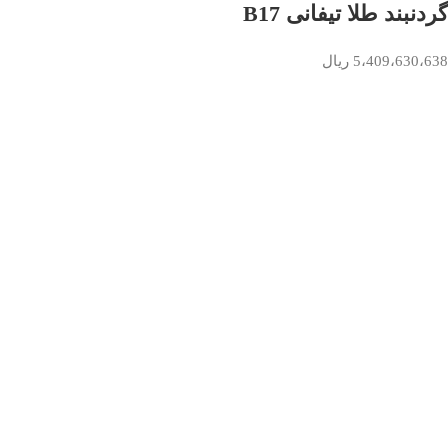
گردنبند طلا تیفانی B17
5،409،630،638
ریال