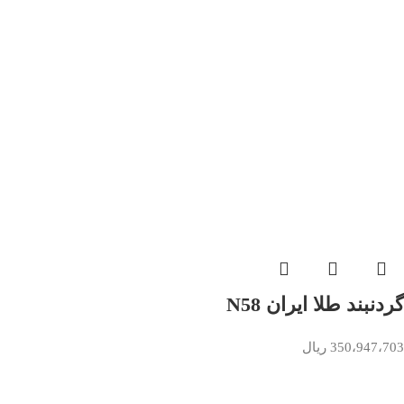
گردنبند طلا ایران N58
350،947،703
ریال