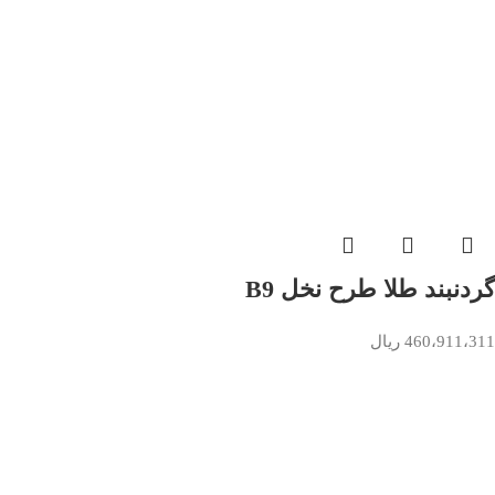
گردنبند طلا طرح نخل B9
460،911،311
ریال