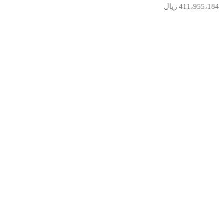
411،955،184
ریال