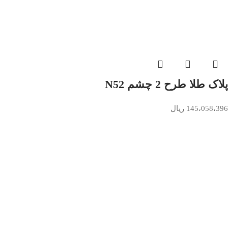
پلاک طلا طرح 2 چشم N52
145،058،396
ریال