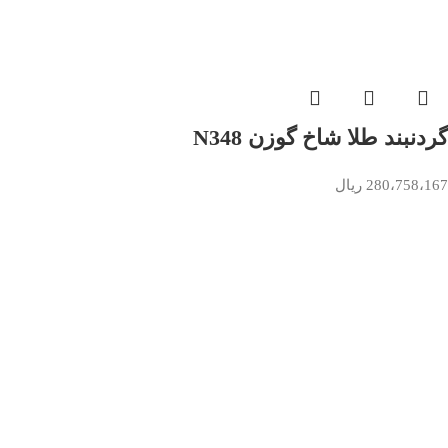
گردنبند طلا شاخ گوزن N348
280،758،167
ریال