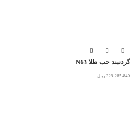
گردنبند حب طلا N63
229،285،840
ریال