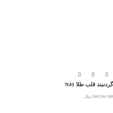
گردنبند قلب طلا N41
360،306،308
ریال