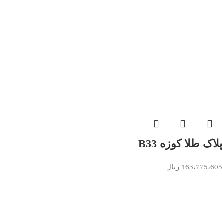
پلاک طلا کوزه B33
163،775،605
ریال