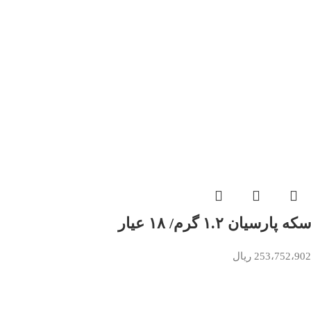
سکه پارسیان ۱.۲ گرم/ ۱۸ عیار
253،752،902
ریال