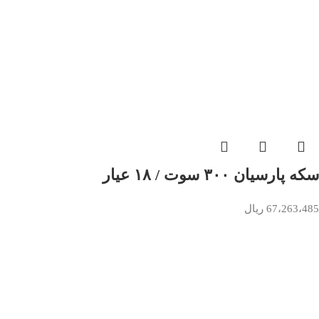
سکه پارسیان ۳۰۰ سوت / ۱۸ عیار
67،263،485
ریال