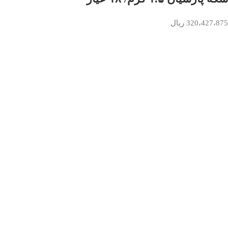
320،427،875
ریال