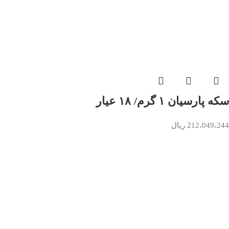
سکه پارسیان ۱ گرم/ ۱۸ عیار
212،049،244
ریال