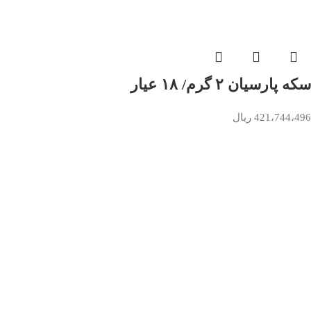
سکه پارسیان ۲ گرم/ ۱۸ عیار
421،744،496
ریال