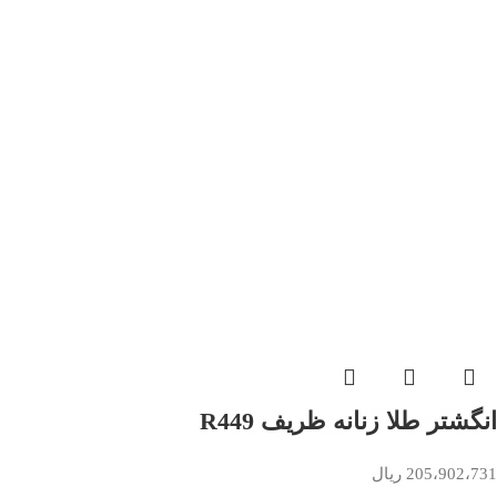
انگشتر طلا زنانه ظریف R449
205،902،731
ریال