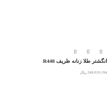
انگشتر طلا زنانه ظریف R448
248،019،194
ریال