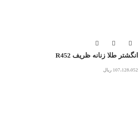
انگشتر طلا زنانه ظریف R452
107،128،052
ریال