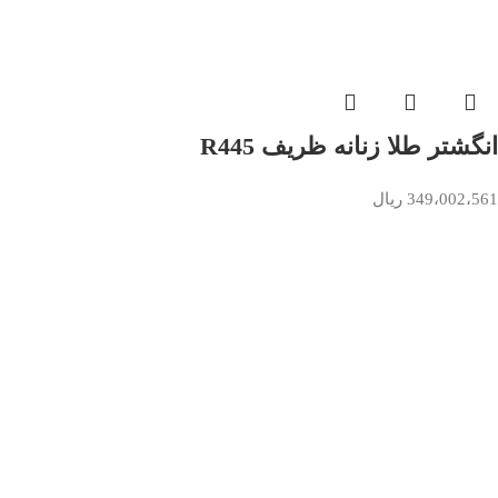
انگشتر طلا زنانه ظریف R445
349،002،561
ریال