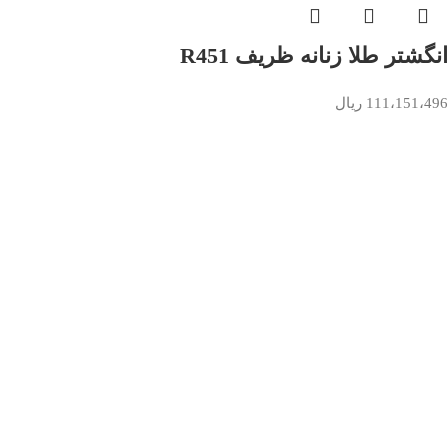
انگشتر طلا زنانه ظریف R451
111،151،496
ریال