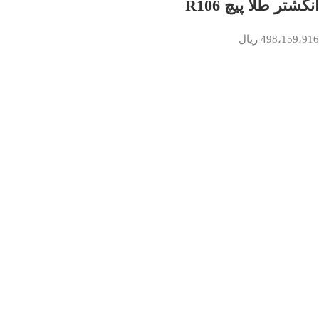
انگشتر طلا پیچ R106
498،159،916
ریال