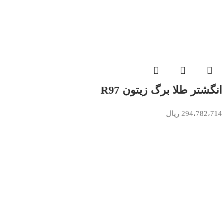
انگشتر طلا برگ زیتون R97
294،782،714
ریال