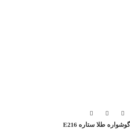
گوشواره طلا ستاره E216