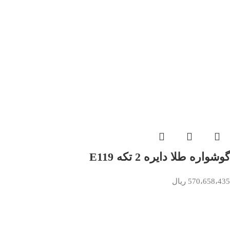
گوشواره طلا دایره 2 تکه E119
570،658،435
ریال