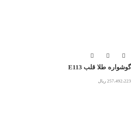
گوشواره طلا قلب E113
257،492،223
ریال