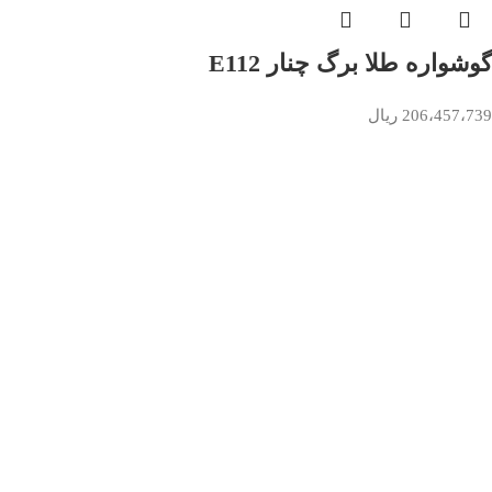
گوشواره طلا برگ چنار E112
206،457،739
ریال