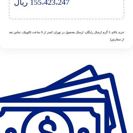
155،423،247
ریال
خرید بالای 1 گرم ارسال رایگان، ارسال محصول در تهران کمتر از 3 ساعت (الوپیک، تماس بعد
از سفارش)