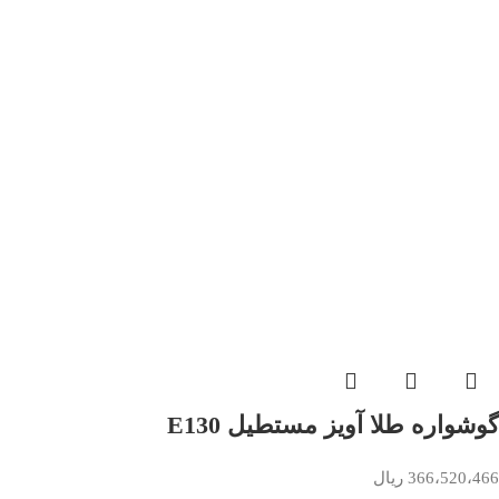
گوشواره طلا آویز مستطیل E130
366،520،466
ریال