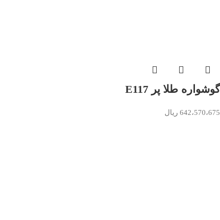
گوشواره طلا پر E117
642،570،675
ریال