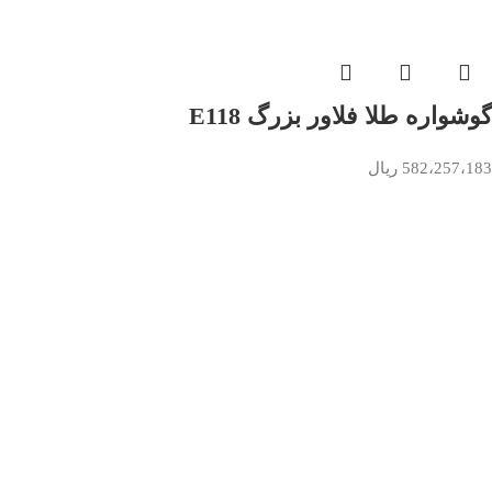
گوشواره طلا فلاور بزرگ E118
582،257،183
ریال