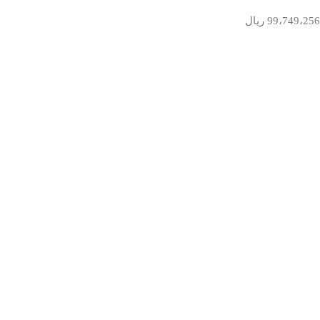
99،749،256
ریال