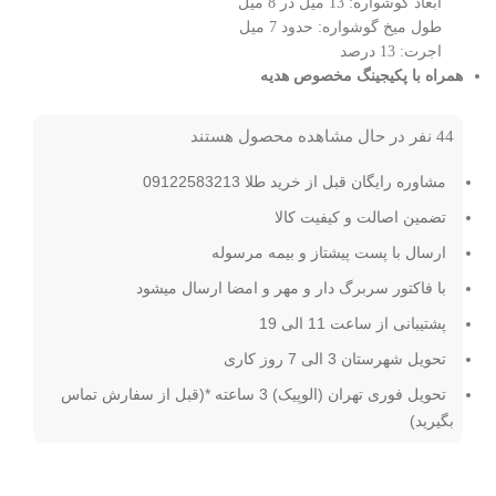
ابعاد گوشواره: 13 میل در 8 میل
طول میخ گوشواره: حدود 7 میل
اجرت: 13 درصد
همراه با پکیجینگ مخصوص هدیه
44
نفر در حال مشاهده محصول هستند
مشاوره رایگان قبل از خرید طلا 09122583213
تضمین اصالت و کیفیت کالا
ارسال با پست پیشتاز و بیمه مرسوله
با فاکتور سربرگ دار و مهر و امضا ارسال میشود
پشتیبانی از ساعت 11 الی 19
تحویل شهرستان 3 الی 7 روز کاری
تحویل فوری تهران (الوپیک) 3 ساعته *(قبل از سفارش تماس
بگیرید)