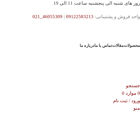
روز های شنبه الی پنجشنبه ساعت 11 الی 19
واحد فروش و پشتیبانی:
09122583213
|
46055309_021
محصولات
مقالات
تماس با ما
درباره ما
جستجو
0
موارد
0
ورود / ثبت نام
منو