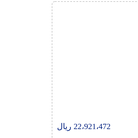
22،921،472
ریال